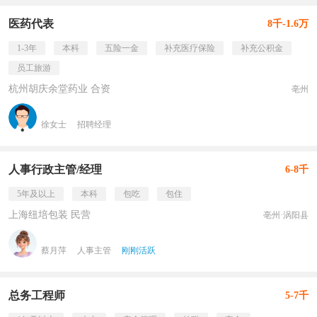
医药代表
8千-1.6万
1-3年
本科
五险一金
补充医疗保险
补充公积金
员工旅游
杭州胡庆余堂药业 合资
亳州
徐女士
招聘经理
人事行政主管/经理
6-8千
5年及以上
本科
包吃
包住
上海纽培包装 民营
亳州·涡阳县
蔡月萍
人事主管
刚刚活跃
总务工程师
5-7千