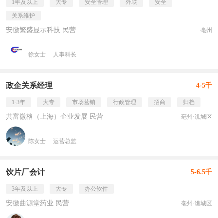
1年及以上
大专
安全管理
外联
安全
关系维护
安徽繁盛显示科技 民营
亳州
徐女士
人事科长
政企关系经理
4-5千
1-3年
大专
市场营销
行政管理
招商
归档
共富微格（上海）企业发展 民营
亳州·谯城区
陈女士
运营总监
饮片厂会计
5-6.5千
3年及以上
大专
办公软件
安徽曲源堂药业 民营
亳州·谯城区