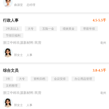
曲源堂
总经理
行政人事
4.5-5.5千
2年及以上
大专
五险一金
绩效奖金
带薪年假
节假日福利
浙江中科玖源新材料 民营
亳州
郭女士
人事
综合文员
3.8-4.5千
1年
大专
资料归档
会议安排
办公用品管理
文档整理
浙江中科玖源新材料 民营
亳州
郭女士
人事