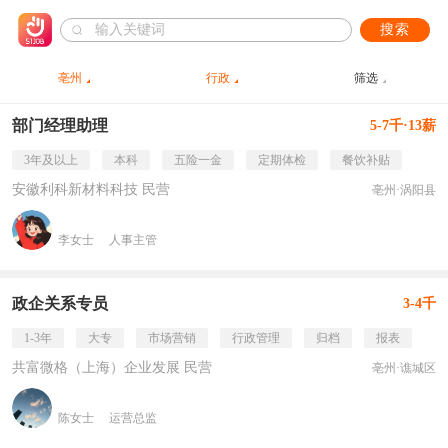
搜索
亳州
行政
筛选
部门经理助理
5-7千·13薪
3年及以上
本科
五险一金
定期体检
餐饮补贴
安徽利科新材料科技 民营
亳州·涡阳县
李女士
人事主管
政企关系专员
3-4千
1-3年
大专
市场营销
行政管理
归档
报表
共富微格（上海）企业发展 民营
亳州·谯城区
陈女士
运营总监