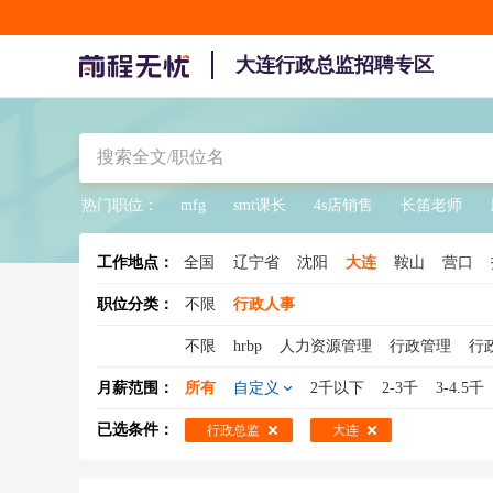
大连行政总监招聘专区
热门职位：
mfg
smt课长
4s店销售
长笛老师
工作地点：
全国
辽宁省
沈阳
大连
鞍山
营口
职位分类：
不限
行政人事
不限
hrbp
人力资源管理
行政管理
行
人事主管
人事经理
高级人力资源管理师
月薪范围：
所有
自定义
2千以下
2-3千
3-4.5千
培训经理
已选条件：
行政总监
大连