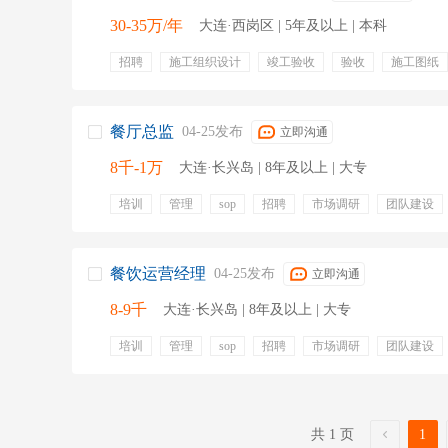
30-35万/年
大连·西岗区 | 5年及以上 | 本科
招聘
施工组织设计
竣工验收
验收
施工图纸
施工进度计划
现场签证
安全生产
五险一金
餐厅总监
04-25发布
立即沟通
8千-1万
大连·长兴岛 | 8年及以上 | 大专
培训
管理
sop
招聘
市场调研
团队建设
客户投诉
消防安全
旅游
节假日
团队建设
餐饮运营经理
04-25发布
立即沟通
8-9千
大连·长兴岛 | 8年及以上 | 大专
培训
管理
sop
招聘
市场调研
团队建设
客户投诉
消防安全
旅游
团队建设
食堂
共 1 页
1