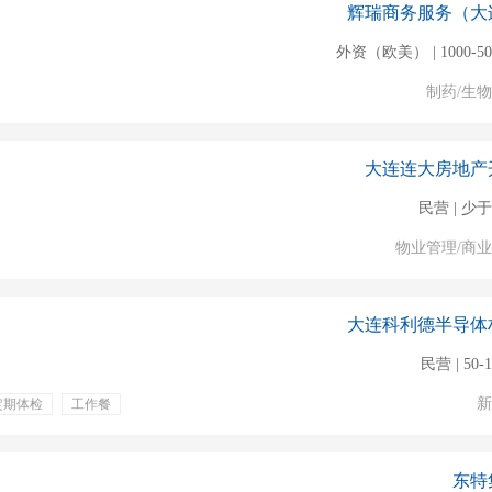
辉瑞商务服务（大
外资（欧美） | 1000-5
制药/生
大连连大房地产
民营 | 少于
物业管理/商
大连科利德半导体
民营 | 50-
新
定期体检
工作餐
东特