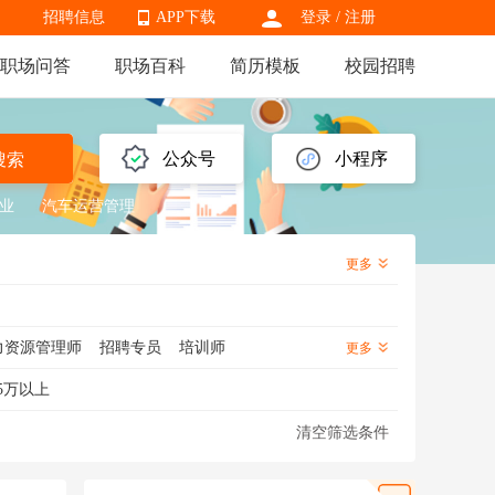
招聘信息
APP下载
登录
/
注册
职场问答
职场百科
简历模板
校园招聘
APP下载
公众号
小程序
搜索
业
汽车运营管理
更多
力资源管理师
招聘专员
培训师
更多
监
招聘主管
培训专员
招聘经理
5万以上
清空筛选条件