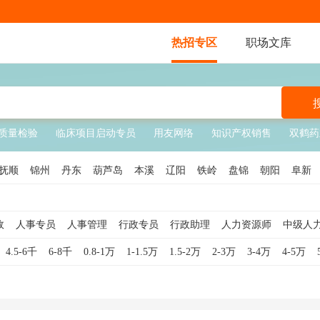
热招专区
职场文库
质量检验
临床项目启动专员
用友网络
知识产权销售
双鹤药
抚顺
锦州
丹东
葫芦岛
本溪
辽阳
铁岭
盘锦
朝阳
阜新
政
人事专员
人事管理
行政专员
行政助理
人力资源师
中级人
人事助理
人力资源总监
行政主管
行政总监
行政经理
人事总
4.5-6千
6-8千
0.8-1万
1-1.5万
1.5-2万
2-3万
3-4万
4-5万