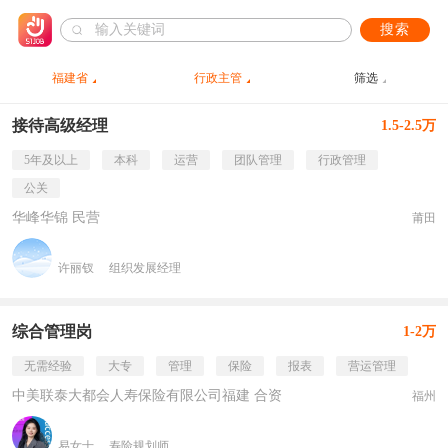
搜索
福建省
行政主管
筛选
接待高级经理
1.5-2.5万
5年及以上
本科
运营
团队管理
行政管理
公关
华峰华锦 民营
莆田
许丽钗
组织发展经理
综合管理岗
1-2万
无需经验
大专
管理
保险
报表
营运管理
中美联泰大都会人寿保险有限公司福建 合资
福州
易女士
寿险规划师