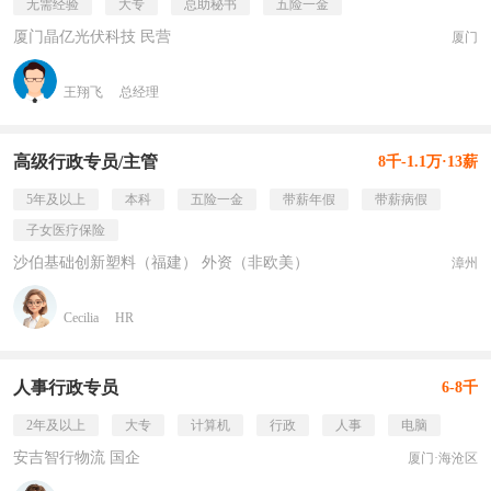
无需经验
大专
总助秘书
五险一金
厦门晶亿光伏科技 民营
厦门
王翔飞
总经理
高级行政专员/主管
8千-1.1万·13薪
5年及以上
本科
五险一金
带薪年假
带薪病假
子女医疗保险
沙伯基础创新塑料（福建） 外资（非欧美）
漳州
Cecilia
HR
人事行政专员
6-8千
2年及以上
大专
计算机
行政
人事
电脑
安吉智行物流 国企
厦门·海沧区