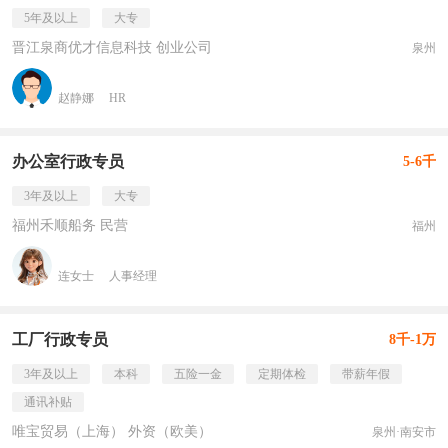
5年及以上
大专
晋江泉商优才信息科技 创业公司
泉州
赵静娜
HR
办公室行政专员
5-6千
3年及以上
大专
福州禾顺船务 民营
福州
连女士
人事经理
工厂行政专员
8千-1万
3年及以上
本科
五险一金
定期体检
带薪年假
通讯补贴
唯宝贸易（上海） 外资（欧美）
泉州·南安市