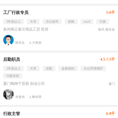
工厂行政专员
5-6千
3年及以上
大专
办公软件
采购
excel
行政
泉州商正展示用品工贸 民营
泉州·惠安县
林先生
人力资源
后勤职员
4.5-7.5千
2年及以上
大专
后勤
会务组织
办公环境维护
行政支持
厦门顺栩千贸易 创业公司
厦门
肖俊伟
人事经理
行政主管
6-8千