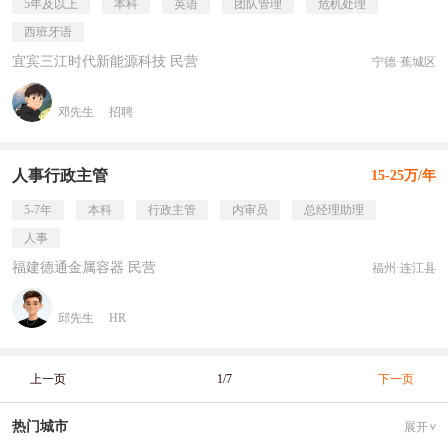
5年及以上
本科
英语
团队管理
危机处理
西班牙语
宜宾三江时代新能源科技 民营
宁德·蕉城区
邓先生
招聘
人事行政主管
15-25万/年
5-7年
本科
行政主管
内审员
总经理助理
人事
福建德通金属容器 民营
福州·连江县
邱先生
HR
上一页
1/7
下一页
热门城市
展开