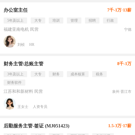
办公室主任
7千-1万·13薪
5年及以上
大专
培训
管理
招聘
行政
福建亚南电机 民营
宁德
刘桢
HR
财务主管/总账主管
8千-1万
3年及以上
大专
财务
成本核算
税务
财务软件
江苏和和新材料 民营
泉州·晋江市
王女士
人资专员
后勤服务主管-签证 (MJ051423)
1.5-3万·17薪