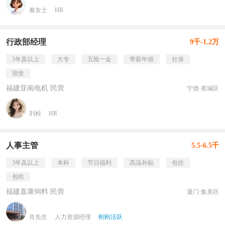
秦女士
HR
行政部经理
9千-1.2万
5年及以上
大专
五险一金
带薪年假
社保
宿舍
福建亚南电机 民营
宁德·蕉城区
刘桢
HR
人事主管
5.5-6.5千
3年及以上
本科
节日福利
高温补贴
包住
包吃
福建嘉康饲料 民营
厦门·集美区
肖先生
人力资源经理
刚刚活跃