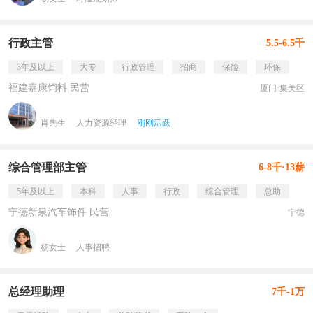
行政主管
5.5-6.5千
3年及以上
大专
行政管理
招商
保险
环保
福建嘉康饲料 民营
厦门·集美区
肖先生
人力资源经理
刚刚活跃
综合管理部主管
6-8千·13薪
5年及以上
本科
人事
行政
综合管理
总助
宁德新泉汽车饰件 民营
宁德
杨女士
人事招聘
总经理助理
7千-1万