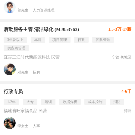
贺先生
人力资源经理
后勤服务主管-清洁绿化 (MJ053763)
1.5-3万·17薪
3年及以上
本科
项目管理
行政
团队管理
供应商管理
宜宾三江时代新能源科技 民营
宁德·蕉城区
邓先生
招聘
行政专员
4-6千
1-2年
大专
培训
数据分析
成本控制
消防
福建省旺家福食品 民营
漳州
李女士
人事