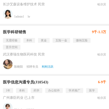
长沙艾森设备维护技术 民营
哈尔滨
1admin1
hr
医学科研销售
9千-1.3万
无需经验
本科
奖金
五险一金
缴纳五险
晋升空间
武汉赛瑞生物医药科技 民营
哈尔滨
陈晓阳
招聘专员
刚刚活跃
医学信息沟通专员(J10543)
6-9千
1年
本科
药学
办公软件
学术推广
医学
广州康臣药业 已上市
哈尔滨