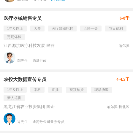
医疗器械销售专员
6-8千
1年及以上
大专
医疗器械耗材
五险一金
节日福利
定期体检
江西源洪医疗科技发展 民营
哈尔滨
邹先生
源洪行政
农投大数据宣传专员
4-4.5千
1年及以上
本科
直播
视频拍摄
现场协调
新人培训
黑龙江省农业投资集团 国企
哈尔滨·松北区
肖先生
通河分公司业务专员