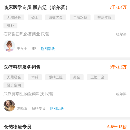
临床医学专员-黑吉辽（哈尔滨）
7千-1.4万
无需经验
硕士
绩效奖金
年底双薪
带薪年假
餐补
石药集团恩必普药业 民营
哈尔滨
王女士
HR
刚刚活跃
医疗科研服务销售
9千-1.3万
无需经验
本科
缴纳五险
奖金
五险一金
晋升空间
武汉赛瑞生物医药科技 民营
哈尔滨
陈晓阳
招聘专员
刚刚活跃
仓储物流专员
6-8千·13薪