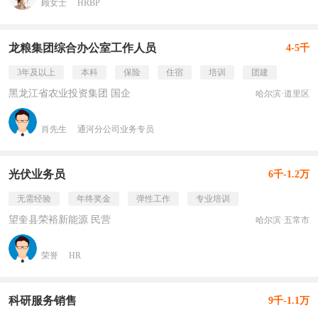
顾女士
HRBP
龙粮集团综合办公室工作人员
4-5千
3年及以上
本科
保险
住宿
培训
团建
黑龙江省农业投资集团 国企
哈尔滨·道里区
肖先生
通河分公司业务专员
光伏业务员
6千-1.2万
无需经验
年终奖金
弹性工作
专业培训
望奎县荣裕新能源 民营
哈尔滨·五常市
荣誉
HR
科研服务销售
9千-1.1万