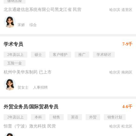
缴纳五险
北京通建信息系统有限公司黑龙江省 民营
哈尔滨·道里区
宋娇
综合
学术专员
7-9千
2年及以上
硕士
客户维护
推广
学术研讨
五险一金
杭州中美华东制药 已上市
哈尔滨·南岗区
贺女士
人事招聘
外贸业务员/国际贸易专员
4-6千
2年及以上
本科
销售
英语
外贸
销售计划
恒普（宁波）激光科技 民营
哈尔滨·松北区