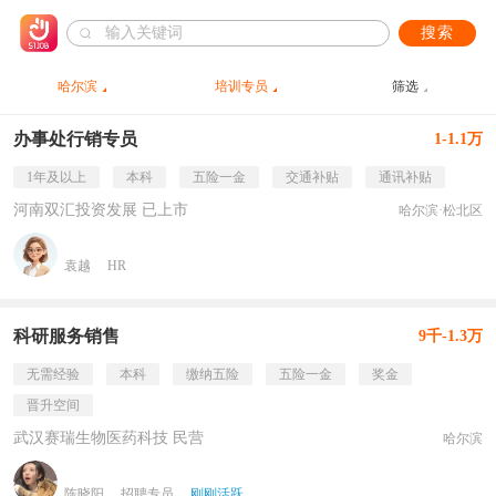
搜索
哈尔滨
培训专员
筛选
办事处行销专员
1-1.1万
1年及以上
本科
五险一金
交通补贴
通讯补贴
河南双汇投资发展 已上市
哈尔滨·松北区
袁越
HR
科研服务销售
9千-1.3万
无需经验
本科
缴纳五险
五险一金
奖金
晋升空间
武汉赛瑞生物医药科技 民营
哈尔滨
陈晓阳
招聘专员
刚刚活跃