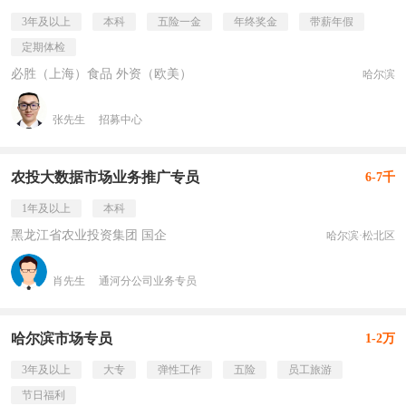
3年及以上
本科
五险一金
年终奖金
带薪年假
定期体检
必胜（上海）食品 外资（欧美）
哈尔滨
张先生
招募中心
农投大数据市场业务推广专员
6-7千
1年及以上
本科
黑龙江省农业投资集团 国企
哈尔滨·松北区
肖先生
通河分公司业务专员
哈尔滨市场专员
1-2万
3年及以上
大专
弹性工作
五险
员工旅游
节日福利