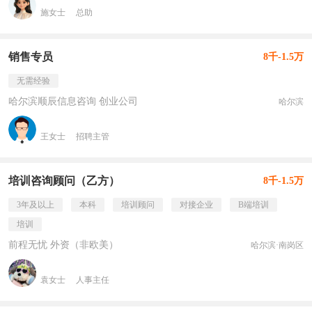
施女士
总助
销售专员
8千-1.5万
无需经验
哈尔滨顺辰信息咨询 创业公司
哈尔滨
王女士
招聘主管
培训咨询顾问（乙方）
8千-1.5万
3年及以上
本科
培训顾问
对接企业
B端培训
培训
前程无忧 外资（非欧美）
哈尔滨·南岗区
袁女士
人事主任