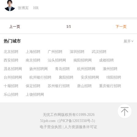
张博宾
HR
上一页
1/1
下一页
热门城市
展开
北京招聘
上海招聘
广州招聘
深圳招聘
武汉招聘
西安招聘
南京招聘
汕头招聘网
揭阳招聘网
成都招聘
茂名招聘网
扬州招聘网
青岛招聘
杭州招聘网
滁州招聘
台州招聘网
杭州银行招聘
襄阳招聘
安庆招聘网
绵阳招聘
十堰招聘
保定招聘
苏州银行招聘
唐山招聘
重庆银行招聘
乐山招聘
上饶招聘网
无忧工作网版权所有©1999-2026
51job.com（沪ICP备12015550号-5）
电子营业执照
|
人力资源服务许可证