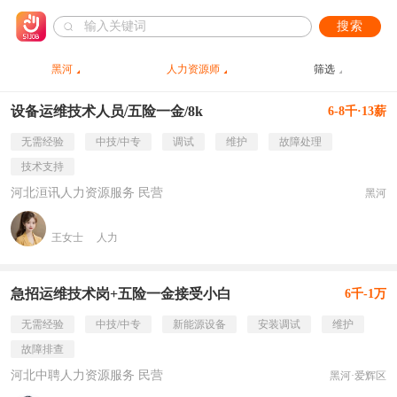
搜索
黑河
人力资源师
筛选
设备运维技术人员/五险一金/8k
6-8千·13薪
无需经验
中技/中专
调试
维护
故障处理
技术支持
河北洹讯人力资源服务 民营
黑河
王女士
人力
急招运维技术岗+五险一金接受小白
6千-1万
无需经验
中技/中专
新能源设备
安装调试
维护
故障排查
河北中聘人力资源服务 民营
黑河·爱辉区