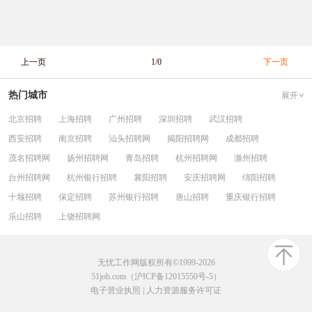
上一页
1/0
下一页
热门城市
展开
北京招聘
上海招聘
广州招聘
深圳招聘
武汉招聘
西安招聘
南京招聘
汕头招聘网
揭阳招聘网
成都招聘
茂名招聘网
扬州招聘网
青岛招聘
杭州招聘网
滁州招聘
台州招聘网
杭州银行招聘
襄阳招聘
安庆招聘网
绵阳招聘
十堰招聘
保定招聘
苏州银行招聘
唐山招聘
重庆银行招聘
乐山招聘
上饶招聘网
无忧工作网版权所有©1999-2026
51job.com（沪ICP备12015550号-5）
电子营业执照
|
人力资源服务许可证