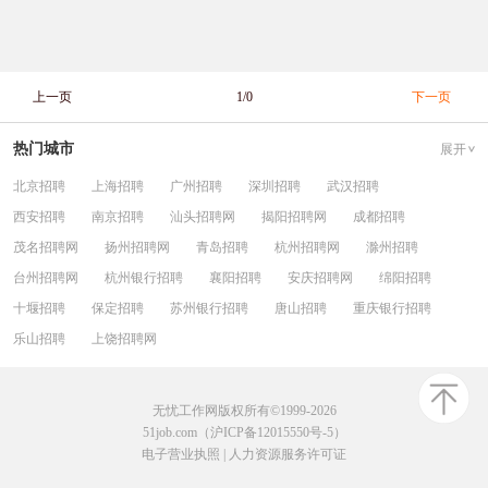
上一页
1/0
下一页
热门城市
展开
北京招聘
上海招聘
广州招聘
深圳招聘
武汉招聘
西安招聘
南京招聘
汕头招聘网
揭阳招聘网
成都招聘
茂名招聘网
扬州招聘网
青岛招聘
杭州招聘网
滁州招聘
台州招聘网
杭州银行招聘
襄阳招聘
安庆招聘网
绵阳招聘
十堰招聘
保定招聘
苏州银行招聘
唐山招聘
重庆银行招聘
乐山招聘
上饶招聘网
无忧工作网版权所有©1999-2026
51job.com（沪ICP备12015550号-5）
电子营业执照
|
人力资源服务许可证