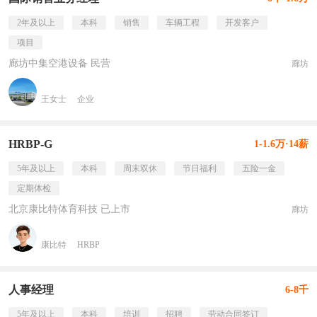
2年及以上
本科
销售
车辆工程
开发客户
项目
廊坊中集空港设备 民营
廊坊
王女士
企业
HRBP-G
1-1.6万·14薪
5年及以上
本科
周末双休
节日福利
五险一金
定期体检
北京康比特体育科技 已上市
廊坊
康比特
HRBP
人事经理
6-8千
5年及以上
本科
培训
招聘
劳动合同签订