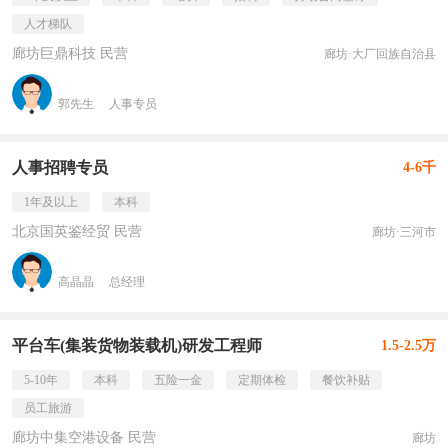
人才梯队
廊坊巨鼎科技 民营
廊坊·大厂回族自治县
郭先生
人事专员
人事招聘专员
4-6千
1年及以上
本科
北京国英鉴经贸 民营
廊坊·三河市
高晶晶
总经理
平台车(集装货物装载机)研发工程师
1.5-2.5万
5-10年
本科
五险一金
定期体检
餐饮补贴
员工旅游
廊坊中集空港设备 民营
廊坊