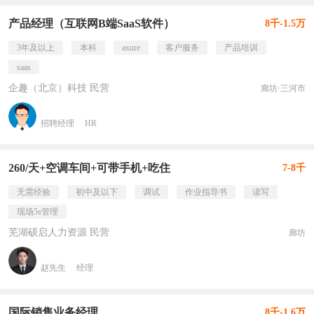
产品经理（互联网B端SaaS软件）
8千-1.5万
3年及以上
本科
axure
客户服务
产品培训
saas
企趣（北京）科技 民营
廊坊·三河市
招聘经理
HR
260/天+空调车间+可带手机+吃住
7-8千
无需经验
初中及以下
调试
作业指导书
读写
现场5s管理
芜湖硕启人力资源 民营
廊坊
赵先生
经理
国际销售业务经理
8千-1.6万