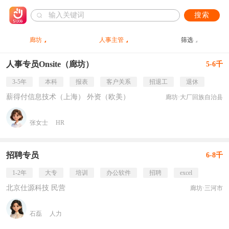
搜索
廊坊
人事主管
筛选
人事专员Onsite（廊坊）
5-6千
3-5年
本科
报表
客户关系
招退工
退休
薪得付信息技术（上海） 外资（欧美）
廊坊·大厂回族自治县
张女士
HR
招聘专员
6-8千
1-2年
大专
培训
办公软件
招聘
excel
北京仕源科技 民营
廊坊·三河市
石磊
人力