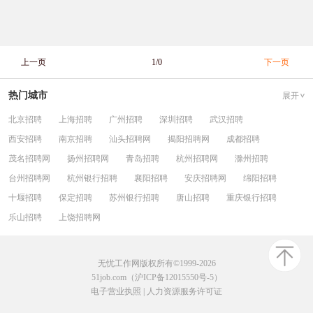
上一页
1/0
下一页
热门城市
展开
北京招聘
上海招聘
广州招聘
深圳招聘
武汉招聘
西安招聘
南京招聘
汕头招聘网
揭阳招聘网
成都招聘
茂名招聘网
扬州招聘网
青岛招聘
杭州招聘网
滁州招聘
台州招聘网
杭州银行招聘
襄阳招聘
安庆招聘网
绵阳招聘
十堰招聘
保定招聘
苏州银行招聘
唐山招聘
重庆银行招聘
乐山招聘
上饶招聘网
无忧工作网版权所有©1999-2026
51job.com（沪ICP备12015550号-5）
电子营业执照
|
人力资源服务许可证