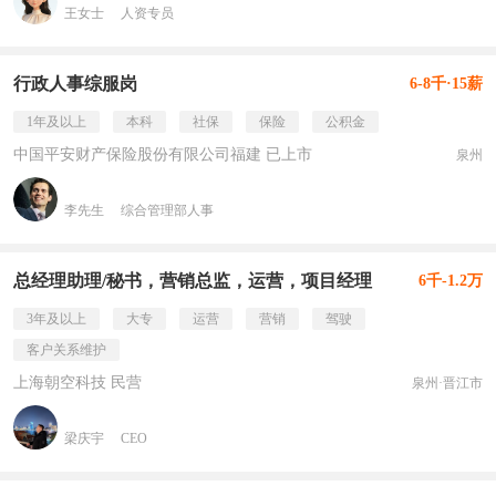
王女士
人资专员
行政人事综服岗
6-8千·15薪
1年及以上
本科
社保
保险
公积金
中国平安财产保险股份有限公司福建 已上市
泉州
李先生
综合管理部人事
总经理助理/秘书，营销总监，运营，项目经理
6千-1.2万
3年及以上
大专
运营
营销
驾驶
客户关系维护
上海朝空科技 民营
泉州·晋江市
梁庆宇
CEO