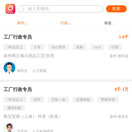
搜索
泉州
行政
筛选
工厂行政专员
5-6千
3年及以上
大专
办公软件
采购
excel
行政
泉州商正展示用品工贸 民营
泉州·惠安县
林先生
人力资源
工厂行政专员
8千-1万
3年及以上
本科
五险一金
定期体检
带薪年假
通讯补贴
唯宝贸易（上海） 外资（欧美）
泉州·南安市
贺先生
人力资源经理