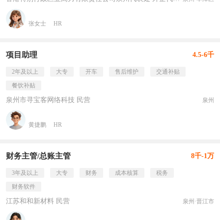
张女士
HR
项目助理
4.5-6千
2年及以上
大专
开车
售后维护
交通补贴
餐饮补贴
泉州市寻宝客网络科技 民营
泉州
黄捷鹏
HR
财务主管/总账主管
8千-1万
3年及以上
大专
财务
成本核算
税务
财务软件
江苏和和新材料 民营
泉州·晋江市