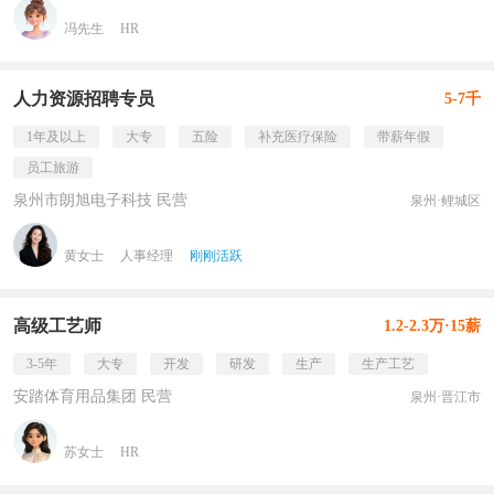
冯先生
HR
人力资源招聘专员
5-7千
1年及以上
大专
五险
补充医疗保险
带薪年假
员工旅游
泉州市朗旭电子科技 民营
泉州·鲤城区
黄女士
人事经理
刚刚活跃
高级工艺师
1.2-2.3万·15薪
3-5年
大专
开发
研发
生产
生产工艺
安踏体育用品集团 民营
泉州·晋江市
苏女士
HR