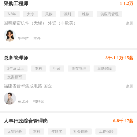
采购工程师
1-1.2万
3-5年
大专
采购
谈判
维修
供应商管理
国泰精密机件（无锡） 外资（非欧美）
泉州
牛中苗
主任
总务管理师
8千-1.1万·15薪
3年及以上
本科
行政
库存管理
后勤保障
文案撰写
福建省晋华集成电路 国企
泉州
黄冰玲
招聘师
人事行政综合管理岗
6-8千·17薪
无需经验
本科
年终奖
社会保险
工伤保险