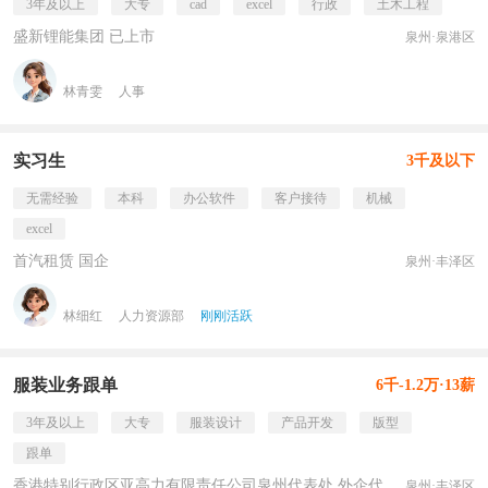
3年及以上
大专
cad
excel
行政
土木工程
盛新锂能集团 已上市
泉州·泉港区
林青雯
人事
实习生
3千及以下
无需经验
本科
办公软件
客户接待
机械
excel
首汽租赁 国企
泉州·丰泽区
林细红
人力资源部
刚刚活跃
服装业务跟单
6千-1.2万·13薪
3年及以上
大专
服装设计
产品开发
版型
跟单
香港特别行政区亚高力有限责任公司泉州代表处 外企代表处
泉州·丰泽区