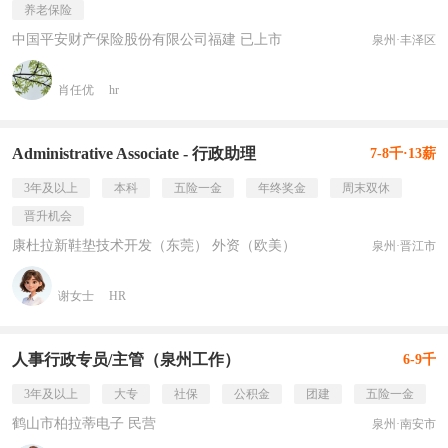
养老保险
中国平安财产保险股份有限公司福建 已上市
泉州·丰泽区
肖任优
hr
Administrative Associate - 行政助理
7-8千·13薪
3年及以上
本科
五险一金
年终奖金
周末双休
晋升机会
康杜拉新鞋垫技术开发（东莞） 外资（欧美）
泉州·晋江市
谢女士
HR
人事行政专员/主管（泉州工作）
6-9千
3年及以上
大专
社保
公积金
团建
五险一金
鹤山市柏拉蒂电子 民营
泉州·南安市