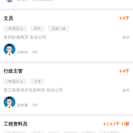
文员
6-8千
1年及以上
高中
五险一金
泉州好缘商贸 创业公司
泉州
刘秋尧
HR
行政主管
6-8千
5年及以上
大专
晋江泉商优才信息科技 创业公司
泉州
赵静娜
HR
工程资料员
4.5-6.5千·13薪