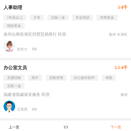
人事助理
5-8千
1年及以上
大专
五险一金
专业培训
年终奖金
绩效奖金
泉州台商投资区邦慧贸易商行 民营
泉州·丰泽区
彭女士
HR
办公室文员
3.5-4千
无需经验
高中
后勤管理
办公操作软件
考勤
五险一金
福建省国威保安服务 民营
泉州
王亮亮
HR
上一页
1/3
下一页