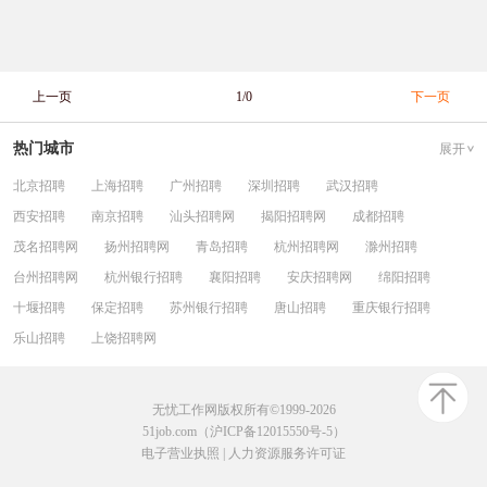
上一页
1/0
下一页
热门城市
展开
北京招聘
上海招聘
广州招聘
深圳招聘
武汉招聘
西安招聘
南京招聘
汕头招聘网
揭阳招聘网
成都招聘
茂名招聘网
扬州招聘网
青岛招聘
杭州招聘网
滁州招聘
台州招聘网
杭州银行招聘
襄阳招聘
安庆招聘网
绵阳招聘
十堰招聘
保定招聘
苏州银行招聘
唐山招聘
重庆银行招聘
乐山招聘
上饶招聘网
无忧工作网版权所有©1999-2026
51job.com（沪ICP备12015550号-5）
电子营业执照
|
人力资源服务许可证