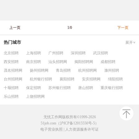
上一页
1/0
下一页
热门城市
展开
北京招聘
上海招聘
广州招聘
深圳招聘
武汉招聘
西安招聘
南京招聘
汕头招聘网
揭阳招聘网
成都招聘
茂名招聘网
扬州招聘网
青岛招聘
杭州招聘网
滁州招聘
台州招聘网
杭州银行招聘
襄阳招聘
安庆招聘网
绵阳招聘
十堰招聘
保定招聘
苏州银行招聘
唐山招聘
重庆银行招聘
乐山招聘
上饶招聘网
无忧工作网版权所有©1999-2026
51job.com（沪ICP备12015550号-5）
电子营业执照
|
人力资源服务许可证