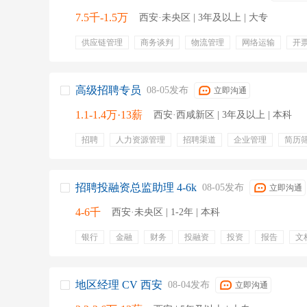
7.5千-1.5万
西安·未央区 | 3年及以上 | 大专
供应链管理
商务谈判
物流管理
网络运输
开
绩效奖金
带薪年假
出差补贴
定期团建
社保
高级招聘专员
08-05发布
立即沟通
1.1-1.4万·13薪
西安·西咸新区 | 3年及以上 | 本科
招聘
人力资源管理
招聘渠道
企业管理
简历
需求对接
制造行业
offer谈判
招聘策略
五险
专业培训
年终奖金
带薪年假
招聘投融资总监助理 4-6k
08-05发布
立即沟通
4-6千
西安·未央区 | 1-2年 | 本科
银行
金融
财务
投融资
投资
报告
文
数据分析
办公软件
双休
缴纳社保
节日福利
年假
社会保险
补充医疗保险
绩效奖金
年终
有餐补
地区经理 CV 西安
08-04发布
立即沟通