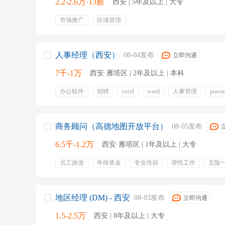
2.2-2.6万·13薪
西安 | 5年及以上 | 大专
市场推广
区域管理
人事经理（西安）
08-04发布
立即沟通
7千-1万
西安·雁塔区 | 2年及以上 | 本科
办公软件
招聘
excel
word
人事管理
power
物业公司
面试安排
员工培训计划
员工培训
五险一金
定期体检
晋升
商务顾问（高德地图开放平台）
08-05发布
6.5千-1.2万
西安·雁塔区 | 1年及以上 | 大专
员工旅游
年终奖金
专业培训
弹性工作
五险
地区经理 (DM) - 西安
08-03发布
立即沟通
1.5-2.5万
西安 | 8年及以上 | 大专