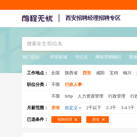
西安招聘经理招聘专区
热门职位：
环球影城
书记员
网络营销顾问
宠
工作地点：
全国
陕西省
西安
咸阳
宝鸡
铜川
职位分类：
不限
行政人事
不限
hrbp
人力资源管理
行政管理
行
人事主管
人事经理
高级人力资源管理师
月薪范围：
所有
自定义
2千以下
2-3千
3-4.5千
培训经理
已选条件：
招聘经理
西安