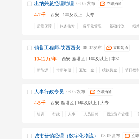
出纳兼总经理助理
08-07发布
立即沟通
4-7千
西安 | 1年及以上 | 大专
后勤保障
账务核对
扁平化管理
基础行政
绩
旅游
双休
年终奖
弹性工作
带薪年假
定
全勤奖
多劳多得
绩效奖金
免费旅游
假日福
津贴
销售工程师-陕西西安
08-07发布
立即沟通
10-12万/年
西安·雁塔区 | 1年及以上 | 本科
新能源
带薪年假
五险一金
绩效奖金
节日福
住房补贴
年终奖金
食宿补贴
定期体检
包吃
市场营销
宣传
销售计划
c1驾照
拜访客户
开拓市场
人事行政专员
08-07发布
立即沟通
4-5千
西安·雁塔区 | 1年及以上 | 大专
培训
行政
人事
人员招聘
固定资产管理
人事档案
台账登记
申购
五险一金
专业培训
节假日福利
培训
城市营销经理（数字化物流）
08-05发布
立即