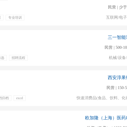
民营 | 少于
互联网/电
票
专业培训
车补
三一智能
民营 | 500-1
机械/设备
筛选
招聘流程
一金
绩效奖金
西安淳果
民营 | 150-
快速消费品(食品、饮料、化
档归档
excel
工作餐
年度体检
奖金
定期体检
欧加隆（上海）医药