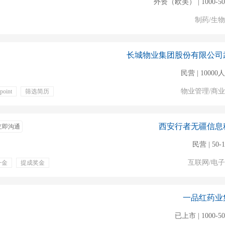
外资（欧美） | 1000-5
制药/生
长城物业集团股份有限公司
民营 | 1000
物业管理/商
point
筛选简历
保险
周末双休
西安行者无疆信息
立即沟通
民营 | 50-
互联网/电
一金
提成奖金
一品红药业
已上市 | 1000-5