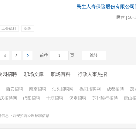
民生人寿保险股份有限公司
民营 | 50-
工会福利
保险
带薪年休
团建活动
前往
页
跳转
4
5
校园招聘
职场文库
职场百科
行政人事热招
西安招聘
南京招聘
汕头招聘网
揭阳招聘网
成都招聘
茂
庆招聘网
绵阳招聘
十堰招聘
保定招聘
苏州银行招聘
唐山
聘信息
>
西安招聘经理招聘信息