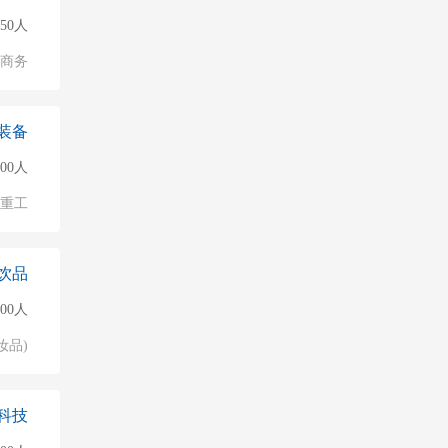
50人
子商务
装备
000人
/重工
饮品
500人
妆品)
科技