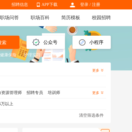
招聘信息
APP下载
登录
/
注册
职场问答
职场百科
简历模板
校园招聘
APP下载
公众号
小程序
搜索
健康保险
护理实习
更多
力资源管理师
招聘专员
培训师
更多
监
招聘主管
培训专员
招聘经理
5万以上
清空筛选条件