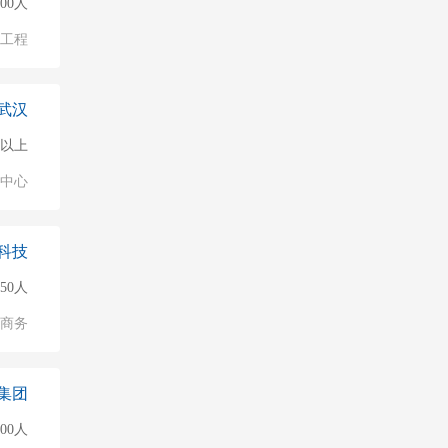
000人
物工程
武汉
0人以上
业中心
科技
150人
子商务
集团
000人