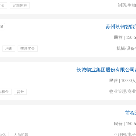
制药/生
奖金
定期体检
苏州玖钧智能
通
民营 | 150-
机械/设备
培训
季度奖金
餐饮补贴
通讯补贴
长城物业集团股份有限公司
民营 | 1000
物业管理/商
公积金
晋升
前程
民营 | 150-
互联网/电
动化
人员招聘