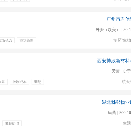
广州市君信
外资（欧美） | 50-
制药/生
市场动态
市场策略
绩效奖金
专业培训
福利
补充医疗保险
西安博欣新材料
民营 | 少于
航天
体系
控制成本
调配
补贴
节日福利
湖北秭鄂物业
民营 | 500-1
生活
带薪病假