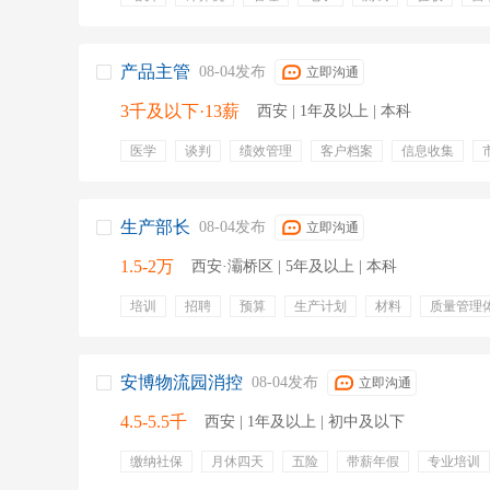
系统测试
质量体系
产品主管
08-04发布
立即沟通
3千及以下·13薪
西安 | 1年及以上 | 本科
医学
谈判
绩效管理
客户档案
信息收集
商业
区域管理
拜访计划
五险一金
年终奖金
餐饮补贴
带薪年假
通讯补贴
交通补贴
节日
生产部长
08-04发布
立即沟通
1.5-2万
西安·灞桥区 | 5年及以上 | 本科
培训
招聘
预算
生产计划
材料
质量管理
资源配置
节能减排
五险一金
定期体检
餐饮
通讯补贴
交通补贴
团队建设
安博物流园消控
08-04发布
立即沟通
4.5-5.5千
西安 | 1年及以上 | 初中及以下
缴纳社保
月休四天
五险
带薪年假
专业培训