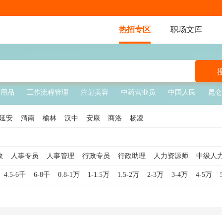
热招专区
职场文库
物用品
工作流程管理
注射美容
中药营业员
中国人民
昆仑
延安
渭南
榆林
汉中
安康
商洛
杨凌
政
人事专员
人事管理
行政专员
行政助理
人力资源师
中级人
人事助理
人力资源总监
行政主管
行政总监
行政经理
人事总
4.5-6千
6-8千
0.8-1万
1-1.5万
1.5-2万
2-3万
3-4万
4-5万