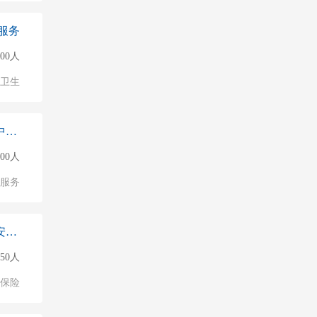
服务
000人
/卫生
中大中方信控股有限公司西安中大国际商业中心
000人
服务
中国人寿保险股份有限公司西安分公司长安南路营销服务部
150人
保险