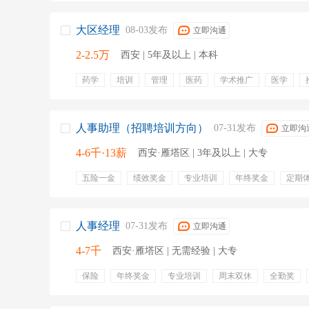
大区经理
08-03发布
立即沟通
2-2.5万
西安 | 5年及以上 | 本科
药学
培训
管理
医药
学术推广
医学
人员招聘
辅导
人事助理（招聘培训方向）
07-31发布
立即沟
4-6千·13薪
西安·雁塔区 | 3年及以上 | 大专
五险一金
绩效奖金
专业培训
年终奖金
定期
节日福利
周末双休
入职培训
员工活动
人事经理
07-31发布
立即沟通
4-7千
西安·雁塔区 | 无需经验 | 大专
保险
年终奖金
专业培训
周末双休
全勤奖
员工旅游