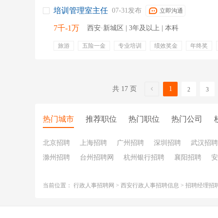
培训管理室主任
07-31发布
立即沟通
7千-1万
西安·新城区 | 3年及以上 | 本科
旅游
五险一金
专业培训
绩效奖金
年终奖
技能培训
员工体检
公积金
年休假
培训
共 17 页
1
2
3
热门城市
推荐职位
热门职位
热门公司
北京招聘
上海招聘
广州招聘
深圳招聘
武汉招聘
滁州招聘
台州招聘网
杭州银行招聘
襄阳招聘
安
当前位置：
行政人事招聘网
>
西安行政人事招聘信息
>
招聘经理招