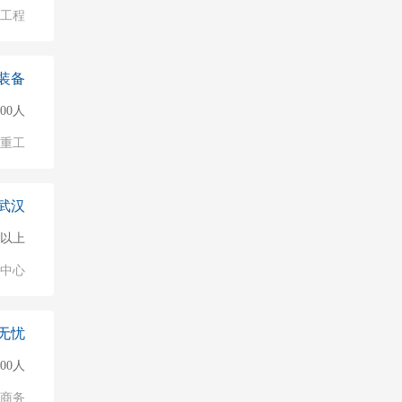
物工程
装备
500人
/重工
武汉
0人以上
业中心
无忧
500人
子商务