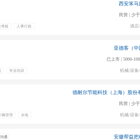
西安笨马
民营 | 少于
酒店
效考核
人事行政
期团建
年终奖金
利
节假日
法定节假
亚德客（中
已上市 | 5000-10
机械/设备
利
专业培训
包住
销售
机械
销售政策
市场销售
民营 | 少于
机械/设备
车辆管理
水电
绩效奖金
安徽帮益把
沟通