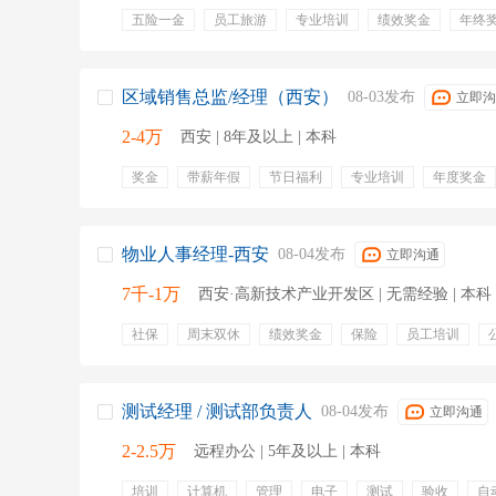
五险一金
员工旅游
专业培训
绩效奖金
年终
周末双休
节假日福利
带薪年假
股票期权
区域销售总监/经理（西安）
08-03发布
立即沟
2-4万
西安 | 8年及以上 | 本科
奖金
带薪年假
节日福利
专业培训
年度奖金
提成
底薪
五险一金
员工旅游
交通补贴
出国机会
物业人事经理-西安
08-04发布
立即沟通
7千-1万
西安·高新技术产业开发区 | 无需经验 | 本科
社保
周末双休
绩效奖金
保险
员工培训
测试经理 / 测试部负责人
08-04发布
立即沟通
2-2.5万
远程办公 | 5年及以上 | 本科
培训
计算机
管理
电子
测试
验收
自