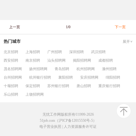
上一页
1/0
下一页
热门城市
展开
北京招聘
上海招聘
广州招聘
深圳招聘
武汉招聘
西安招聘
南京招聘
汕头招聘网
揭阳招聘网
成都招聘
茂名招聘网
扬州招聘网
青岛招聘
杭州招聘网
滁州招聘
台州招聘网
杭州银行招聘
襄阳招聘
安庆招聘网
绵阳招聘
十堰招聘
保定招聘
苏州银行招聘
唐山招聘
重庆银行招聘
乐山招聘
上饶招聘网
无忧工作网版权所有©1999-2026
51job.com（沪ICP备12015550号-5）
电子营业执照
|
人力资源服务许可证