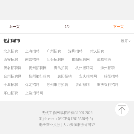
上一页
1/0
下一页
热门城市
展开
北京招聘
上海招聘
广州招聘
深圳招聘
武汉招聘
西安招聘
南京招聘
汕头招聘网
揭阳招聘网
成都招聘
茂名招聘网
扬州招聘网
青岛招聘
杭州招聘网
滁州招聘
台州招聘网
杭州银行招聘
襄阳招聘
安庆招聘网
绵阳招聘
十堰招聘
保定招聘
苏州银行招聘
唐山招聘
重庆银行招聘
乐山招聘
上饶招聘网
无忧工作网版权所有©1999-2026
51job.com（沪ICP备12015550号-5）
电子营业执照
|
人力资源服务许可证